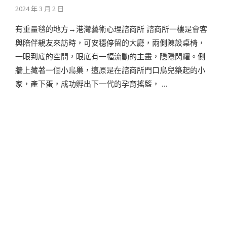
2024 年 3 月 2 日
有重量毯的地方→港灣藝術心理諮商所 諮商所一樓是會客
與陪伴親友來訪時，可安穩停留的大廳，兩側陳設桌椅，
一眼到底的空間，眼底有一幅流動的主畫，隱隱閃耀。側
牆上藏著一個小鳥巢，這原是在諮商所門口鳥兒築起的小
家，產下蛋，成功孵出下一代的孕育搖籃， …