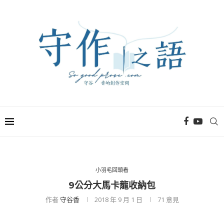
小羽毛回頭看
9公分大馬卡龍收納包
作者
守谷香
2018 年 9 月 1 日
71
意見