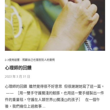
2-3使用迴響：照顧自己也寬慰別人的實例
心理師的回饋
2023 年 3 月 31 日
心理師的回饋 ​ 雖然覺得很不好意思 ​ 但很謝謝她寫了這一篇。
​ —— ​ ［用一雙手守護擱淺的鯨豚，也用這一雙手縫製出一件
件的重量毯，守護在人類世界(()擱淺(])的孩子］ ​ ​ 在一個午
後，我們幾位上過敘事 …