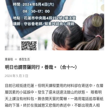
重量毯
香型生活
明日也請菩薩同行，善哉。（合十～）
2024 年 5 月 3 日
目前已經抵達花蓮，但明天課程要用的材料卻在寄送中，在層
層因素的小延誤中，發生了還未送達法鼓山的狀態。 ​ 眼看明
天上課沒有材料包，飽含開天窗的驚嚇，一路用電話追尋著紙
箱的下落，終於在我誠懇又悲傷的表述中，不斷出現貴人相