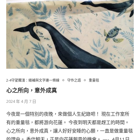
2-4守望擱淺：縫補與文字連一條線
守作之語
重量毯
心之所向，意外成真
2024 年 4 月 7 日
今夜是一個特別的夜晚，來做個人生紀錄吧！ 現在工作室所
有的重量毯，都將游向花蓮。 今夜到明天都是趕工的時間。
心之所向，意外成真，讓人好好安睡的心願，一直是做重量毯
的理由。 香信鯨天，正是向花蓮報恩的機會。 —- ​ 4月11日