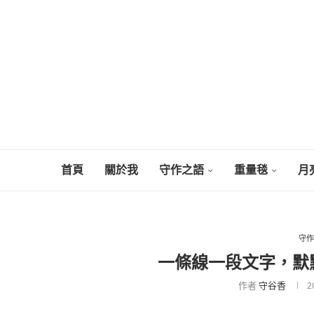
首頁
關於我
守作之語
重量毯
月
守作
一條線一段文字，默
作者
守谷香
2