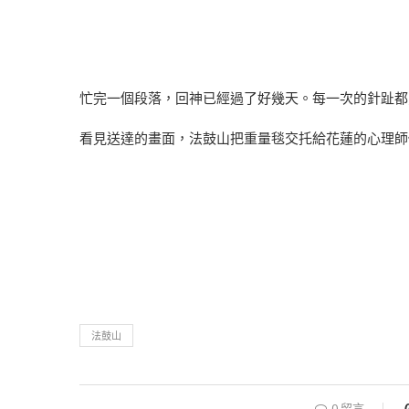
忙完一個段落，回神已經過了好幾天。每一次的針趾都
看見送達的畫面，法鼓山把重量毯交托給花蓮的心理師
法鼓山
0 留言