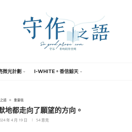
亮微光計劃
I-WHITE。香信鯨天
之語
重量毯
默地都走向了願望的方向。
024 年 4 月 19 日
54
意見