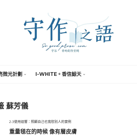
亮微光計劃
I-WHITE。香信鯨天
籤
蘇芳儀
2-3使用迴響：照顧自己也寬慰別人的實例
重量毯在的時候 像有層皮膚