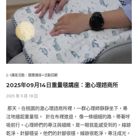
2-1講座活動：團體講座∞活動回顧
2025年09⽉14⽇重量毯講座：澈心理諮商所
2025 年 9 月 18 日
​ 那天，在桃園的澈心理諮商所裡，一群心理師靜靜坐下，專
注地縫起重量毯。 ​ 針在布裡進退， 像一條細細的路，帶著呼
吸前行。心理師們的專注與細緻，是一眼就能感受到的。線跡
乾淨、針腳穩妥。他們的針腳很穩，線跡很乾淨，專注成光。