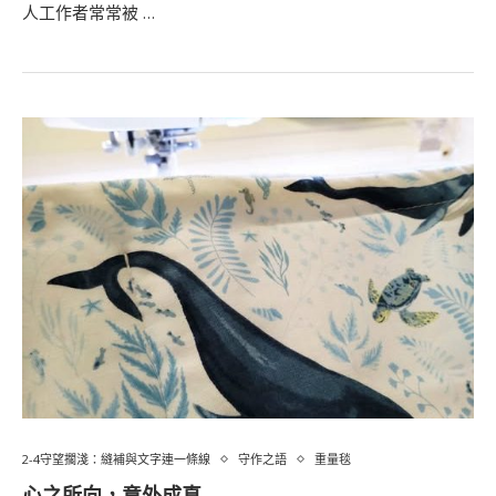
人工作者常常被 …
2-4守望擱淺：縫補與文字連一條線
守作之語
重量毯