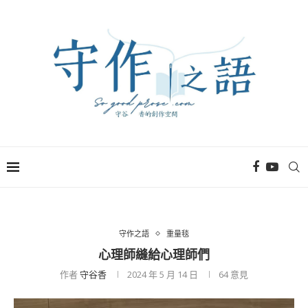
守作之語
重量毯
心理師縫給心理師們
作者
守谷香
2024 年 5 月 14 日
64
意見