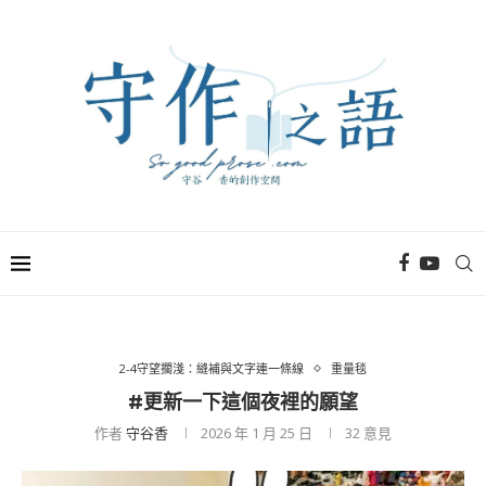
2-4守望擱淺：縫補與文字連一條線
重量毯
#更新一下這個夜裡的願望
作者
守谷香
2026 年 1 月 25 日
32
意見