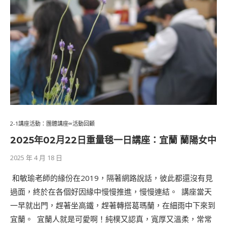
2-1講座活動：團體講座∞活動回顧
2025年02⽉22⽇重量毯一日講座：宜蘭 蘭陽女中
2025 年 4 月 18 日
​ 和敏瑜老師的緣份在2019，隔著網路說話，彼此都還沒有見
過面，終於在各個好因緣中慢慢推進，慢慢連結。 ​ 講座當天
一早就出門，趕著坐高鐵，趕著轉搭葛瑪蘭，在細雨中下來到
宜蘭。 ​ 宜蘭人就是可愛啊！純樸又認真，寬厚又溫柔，常常