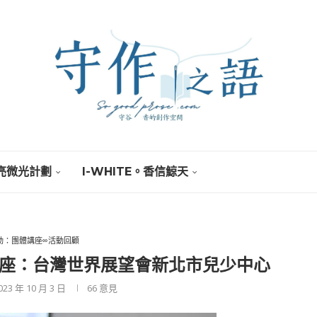
亮微光計劃
I-WHITE。香信鯨天
活動：團體講座∞活動回顧
日講座：台灣世界展望會新北市兒少中心
023 年 10 月 3 日
66
意見