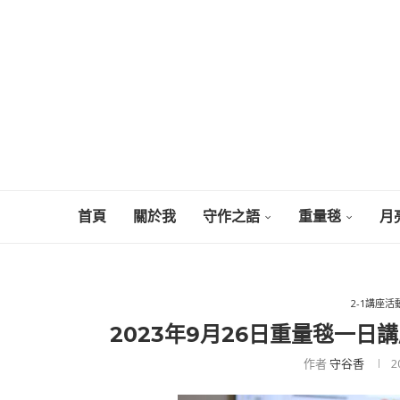
首頁
關於我
守作之語
重量毯
月
2-1講座
2023年9月26日重量毯一
作者
守谷香
2