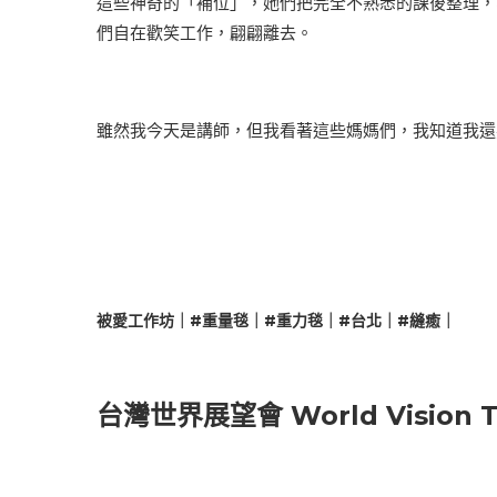
這些神奇的「補位」，她們把完全不熟悉的課後整理，
們自在歡笑工作，翩翩離去。
雖然我今天是講師，但我看著這些媽媽們，我知道我還
被愛工作坊｜#重量毯｜#重力毯｜#台北｜#縫癒｜
台灣世界展望會 World Vision T