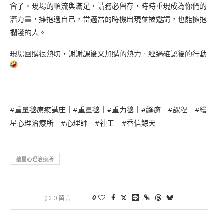
會了。現場的順流與滿足，請務必留存，時時重現成為你們的
潛力量，擁抱過自己，當適當的時機出現並被邀請，也能擁抱
擱淺的人。
現場團購很熱切，謝謝課後又加購的熱力，經過確認後的行動
#重量毯療癒講座
｜
#重量毯
｜
#重力毯
｜
#縫癒
｜
#課程
｜
#繪
星心理治療所
｜
#心理師
｜
#社工
｜
#香信鯨天
繪星心理治療所
0
0 留言