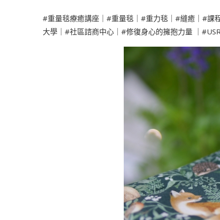
#重量毯療癒講座
｜
#重量毯
｜
#重力毯
｜
#縫癒
｜
#課
大學
｜
#社區諮商中心
｜
#修復身心的擁抱力量
｜
#U