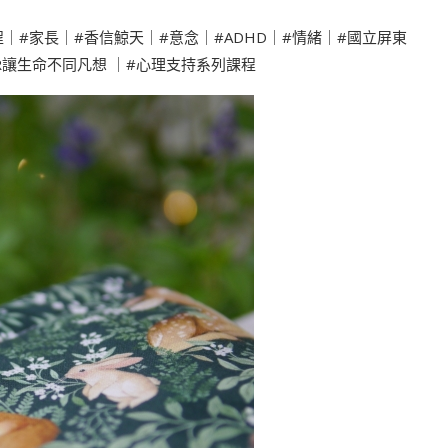
程
｜
#家長
｜
#香信鯨天
｜
#意念
｜
#ADHD
｜
#情緒
｜
#國立屏東
SR讓生命不同凡想
｜
#心理支持系列課程