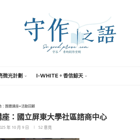
亮微光計劃
I-WHITE。香信鯨天
活動：團體講座∞活動回顧
毯講座：國立屏東大學社區諮商中心
025 年 10 月 9 日
52
意見