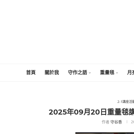
首頁
關於我
守作之語
重量毯
月
2-1講座
2025年09⽉20⽇重量
作者
守谷香
2