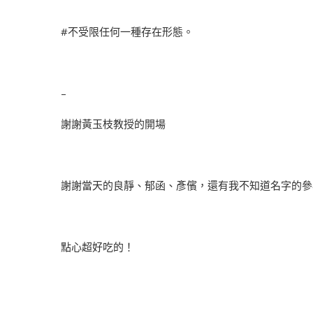
#不受限任何一種存在形態
。
​–
謝謝黃玉枝教授的開場
謝謝當天的良靜、郁函、彥儐，還有我不知道名字的參
點心超好吃的！